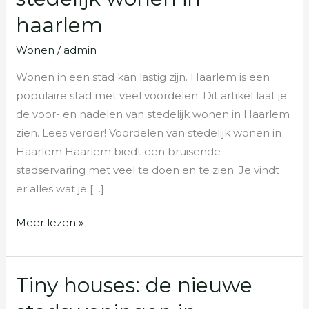
en
haarlem
nadelen
van
Wonen
/
admin
stedelijk
Wonen in een stad kan lastig zijn. Haarlem is een
wonen
populaire stad met veel voordelen. Dit artikel laat je
in
de voor- en nadelen van stedelijk wonen in Haarlem
haarlem
zien. Lees verder! Voordelen van stedelijk wonen in
Haarlem Haarlem biedt een bruisende
stadservaring met veel te doen en te zien. Je vindt
er alles wat je […]
Meer lezen »
Tiny houses: de nieuwe
Tiny
houses: