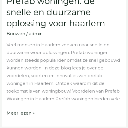
Prefab woningen: de
woningen:
snelle en duurzame
de
oplossing voor haarlem
snelle
en
Bouwen
/
admin
duurzame
Veel mensen in Haarlem zoeken naar snelle en
oplossing
duurzame woonoplossingen. Prefab woningen
voor
worden steeds populairder omdat ze snel gebouwd
haarlem
kunnen worden. In deze blog lees je over de
voordelen, soorten en innovaties van prefab
woningen in Haarlem. Ontdek waarom dit de
toekomst is van woningbouw! Voordelen van Prefab
Woningen in Haarlem Prefab woningen bieden vele
Meer lezen »