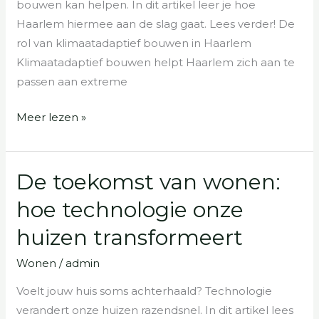
bouwen kan helpen. In dit artikel leer je hoe
in
Haarlem hiermee aan de slag gaat. Lees verder! De
haarlem
rol van klimaatadaptief bouwen in Haarlem
Klimaatadaptief bouwen helpt Haarlem zich aan te
passen aan extreme
Meer lezen »
De toekomst van wonen:
De
toekomst
hoe technologie onze
van
huizen transformeert
wonen:
hoe
Wonen
/
admin
technologie
Voelt jouw huis soms achterhaald? Technologie
onze
verandert onze huizen razendsnel. In dit artikel lees
huizen