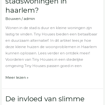
stadswoningen in
de
haarlem?
nieuwe
stadswoningen
Bouwen
/
admin
in
Wonen in de stad is duur en kleine woningen zijn
haarlem?
lastig te vinden. Tiny Houses bieden een betaalbaar
en duurzaam alternatief. In dit artikel lees je hoe
deze kleine huizen de woonproblemen in Haarlem
kunnen oplossen. Lees verder en ontdek meer!
Voordelen van Tiny Houses in een stedelijke
omgeving Tiny Houses passen goed in een
Meer lezen »
De invloed van slimme
De
invloed