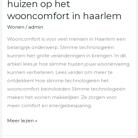
huizen op het
van
wooncomfort in haarlem
slimme
huizen
Wonen
/
admin
op
Wooncomfort is voor veel mensen in Haarlem een
het
belangrijk onderwerp. Slimme technologieën
wooncomfort
kunnen hier grote veranderingen in brengen. In dit
in
artikel lees je hoe slimme huizen jouw woonervaring
haarlem
kunnen verbeteren. Lees verder om meer te
ontdekken! Hoe slimme technologieën het
wooncomfort beïnvloeden Slimme technologieën
maken het wonen makkelijker. Ze zorgen voor
meer comfort en energiebesparing.
Meer lezen »