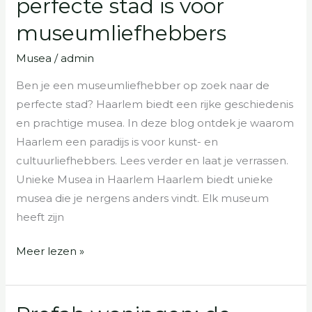
perfecte stad is voor
de
museumliefhebbers
perfecte
stad
Musea
/
admin
is
Ben je een museumliefhebber op zoek naar de
voor
perfecte stad? Haarlem biedt een rijke geschiedenis
museumliefhebbers
en prachtige musea. In deze blog ontdek je waarom
Haarlem een paradijs is voor kunst- en
cultuurliefhebbers. Lees verder en laat je verrassen.
Unieke Musea in Haarlem Haarlem biedt unieke
musea die je nergens anders vindt. Elk museum
heeft zijn
Meer lezen »
Prefab