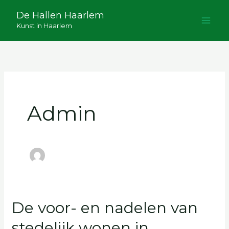
Ga
De Hallen Haarlem
naar
Kunst in Haarlem
de
inhoud
Admin
De voor- en nadelen van
De
voor-
stedelijk wonen in