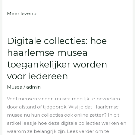
Meer lezen »
Digitale collecties: hoe
Digitale
collecties:
haarlemse musea
hoe
toegankelijker worden
haarlemse
musea
voor iedereen
toegankelijker
Musea
/
admin
worden
voor
Veel mensen vinden musea moeilijk te bezoeken
iedereen
door afstand of tijdgebrek. Wist je dat Haarlemse
musea nu hun collecties ook online zetten? In dit
artikel lees je hoe deze digitale collecties werken en
waarom ze belangrijk zijn. Lees verder om te