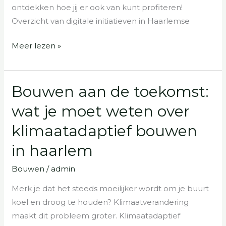
ontdekken hoe jij er ook van kunt profiteren!
Overzicht van digitale initiatieven in Haarlemse
Meer lezen »
Bouwen aan de toekomst:
Bouwen
aan
wat je moet weten over
de
klimaatadaptief bouwen
toekomst:
wat
in haarlem
je
Bouwen
/
admin
moet
weten
Merk je dat het steeds moeilijker wordt om je buurt
over
koel en droog te houden? Klimaatverandering
klimaatadaptief
maakt dit probleem groter. Klimaatadaptief
bouwen