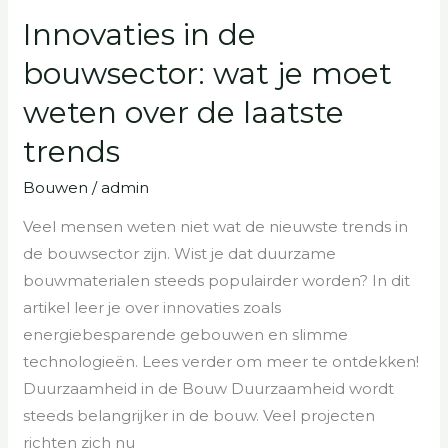
Innovaties in de
Innovaties
in
bouwsector: wat je moet
de
weten over de laatste
bouwsector:
wat
trends
je
Bouwen
/
admin
moet
weten
Veel mensen weten niet wat de nieuwste trends in
over
de bouwsector zijn. Wist je dat duurzame
de
bouwmaterialen steeds populairder worden? In dit
laatste
artikel leer je over innovaties zoals
trends
energiebesparende gebouwen en slimme
technologieën. Lees verder om meer te ontdekken!
Duurzaamheid in de Bouw Duurzaamheid wordt
steeds belangrijker in de bouw. Veel projecten
richten zich nu